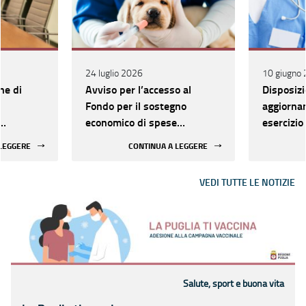
24 luglio 2026
10 giugno
ne di
Avviso per l’accesso al
Disposizi
Fondo per il sostegno
aggiorna
economico di spese
esercizi
iglio di
veterinarie sostenute
attività 
 LEGGERE
CONTINUA A LEGGERE
lla
nell'anno 2024
al ricono
ife
qualifich
VEDI TUTTE LE NOTIZIE
sanitarie
all’estero
Salute, sport e buona vita