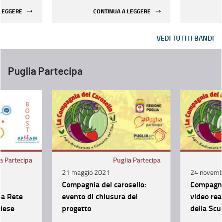
 di
veterinarie sostenute
Amminist
 LEGGERE
CONTINUA A LEGGERE
della ASL
nell'anno 2024
Fondazion
, ASL LE,
Science
VEDI TUTTI I BANDI
dali
IRCCS
di Bari e
Puglia Partecipa
 di
a Partecipa
Puglia Partecipa
21 maggio 2021
24 novemb
Compagnia del carosello:
Compagnia
la Rete
evento di chiusura del
video rea
iese
progetto
della Scu
Tanzi del