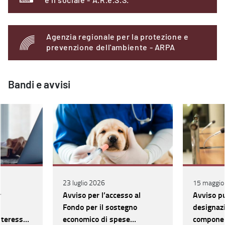
e il sociale - A.R.e.S.S.
Agenzia regionale per la protezione e
prevenzione dell'ambiente - ARPA
Bandi e avvisi
23 luglio 2026
15 maggio
r
Avviso per l’accesso al
Avviso pu
Fondo per il sostegno
designazi
nteresse
economico di spese
component